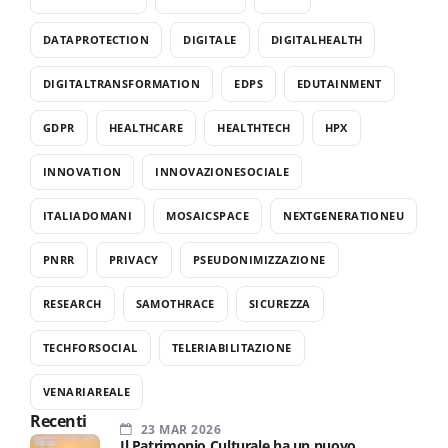
DATAPROTECTION
DIGITALE
DIGITALHEALTH
DIGITALTRANSFORMATION
EDPS
EDUTAINMENT
GDPR
HEALTHCARE
HEALTHTECH
HPX
INNOVATION
INNOVAZIONESOCIALE
ITALIADOMANI
MOSAICSPACE
NEXTGENERATIONEU
PNRR
PRIVACY
PSEUDONIMIZZAZIONE
RESEARCH
SAMOTHRACE
SICUREZZA
TECHFORSOCIAL
TELERIABILITAZIONE
VENARIAREALE
Recenti
23 MAR 2026
Il Patrimonio Culturale ha un nuovo