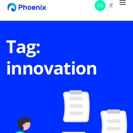
EN
IT
Services
Projects
Solutions
Tag:
About Us
innovation
Contacts
News and Notices