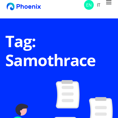
EN
IT
Services
Projects
Solutions
Tag:
About Us
Samothrace
Contacts
News and Notices