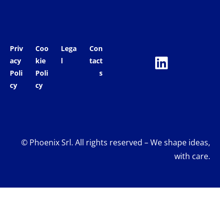
Priv
Coo
Lega
Con
acy
kie
l
tact
Poli
Poli
s
cy
cy
© Phoenix Srl. All rights reserved – We shape ideas,
with care.
Your Privacy Choices
Notice at collection