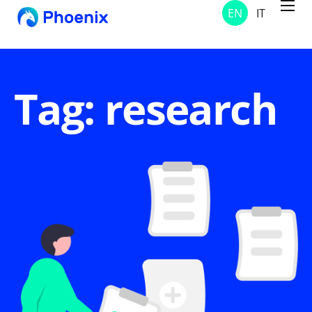
EN
IT
Services
Projects
Solutions
Tag: research
About Us
Contacts
News and Notices