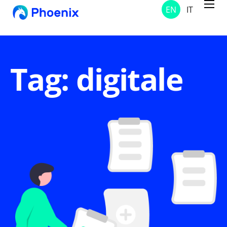
EN
IT
Services
Projects
Solutions
Tag: digitale
About Us
Contacts
News and Notices