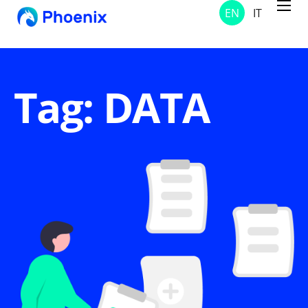
EN
IT
Services
Projects
Solutions
Tag: DATA
About Us
Contacts
News and Notices