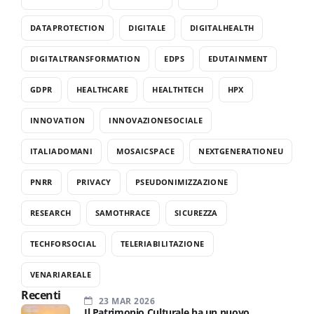
DATAPROTECTION
DIGITALE
DIGITALHEALTH
DIGITALTRANSFORMATION
EDPS
EDUTAINMENT
GDPR
HEALTHCARE
HEALTHTECH
HPX
INNOVATION
INNOVAZIONESOCIALE
ITALIADOMANI
MOSAICSPACE
NEXTGENERATIONEU
PNRR
PRIVACY
PSEUDONIMIZZAZIONE
RESEARCH
SAMOTHRACE
SICUREZZA
TECHFORSOCIAL
TELERIABILITAZIONE
VENARIAREALE
Recenti
23 MAR 2026
Il Patrimonio Culturale ha un nuovo