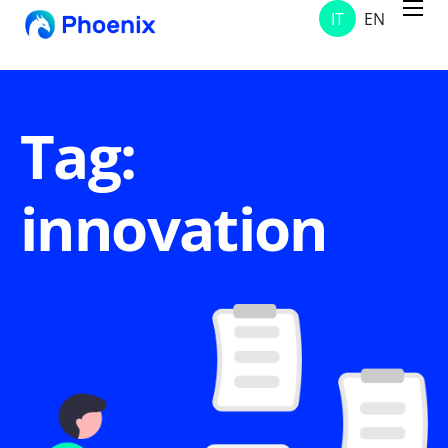
IT
EN
Servizi
Progetti
Soluzioni
Tag:
Chi Siamo
innovation
Contatti
News & Avvisi