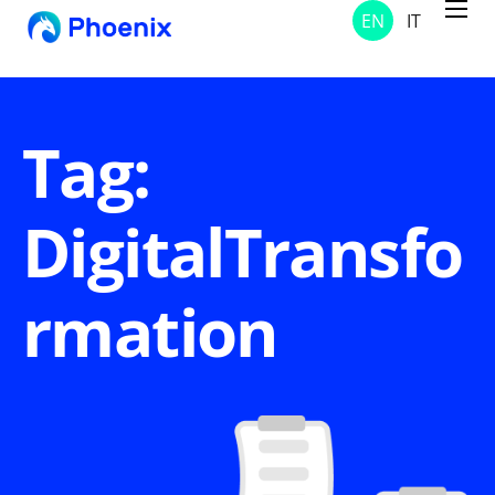
EN
IT
Services
Projects
Solutions
Tag:
About Us
DigitalTransfo
Contacts
News and Notices
rmation