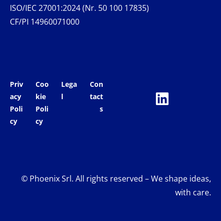
ISO/IEC 27001:2024 (Nr. 50 100 17835)
CF/PI 14960071000
Priv
Coo
Lega
Con
acy
kie
l
tact
Poli
Poli
s
cy
cy
© Phoenix Srl. All rights reserved – We shape ideas,
with care.