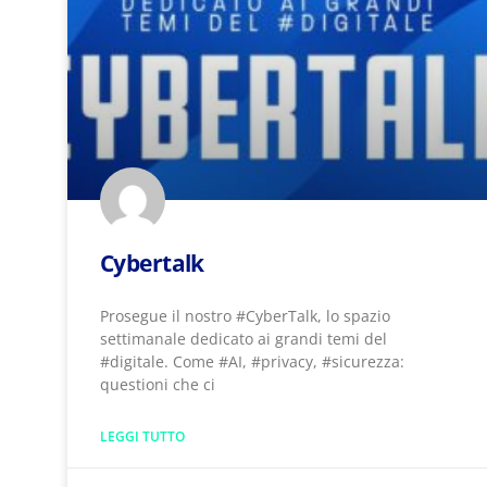
Cybertalk
Prosegue il nostro #CyberTalk, lo spazio
settimanale dedicato ai grandi temi del
#digitale. Come #AI, #privacy, #sicurezza:
questioni che ci
LEGGI TUTTO