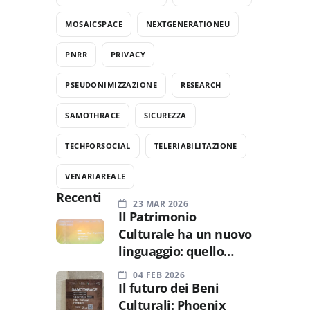
MOSAICSPACE
NEXTGENERATIONEU
PNRR
PRIVACY
PSEUDONIMIZZAZIONE
RESEARCH
SAMOTHRACE
SICUREZZA
TECHFORSOCIAL
TELERIABILITAZIONE
VENARIAREALE
Recenti
23 MAR 2026
Il Patrimonio
Culturale ha un nuovo
linguaggio: quello
dell’esperienza.
04 FEB 2026
Il futuro dei Beni
Culturali: Phoenix