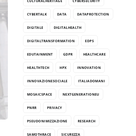
CULTURALHERITAGE
CYBERSECURITY
CYBERTALK
DATA
DATAPROTECTION
DIGITALE
DIGITALHEALTH
DIGITALTRANSFORMATION
EDPS
EDUTAINMENT
GDPR
HEALTHCARE
HEALTHTECH
HPX
INNOVATION
INNOVAZIONESOCIALE
ITALIADOMANI
MOSAICSPACE
NEXTGENERATIONEU
PNRR
PRIVACY
PSEUDONIMIZZAZIONE
RESEARCH
SAMOTHRACE
SICUREZZA