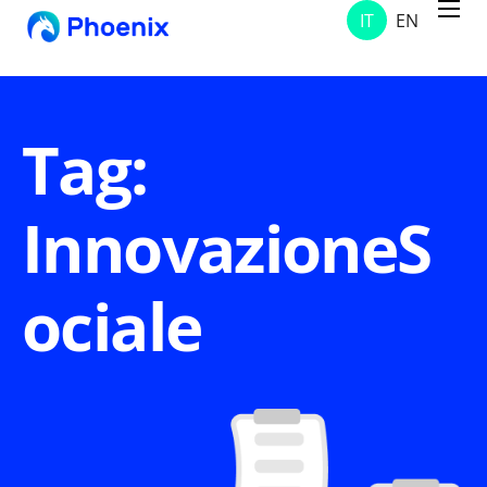
IT
EN
Servizi
Progetti
Soluzioni
Tag:
Chi Siamo
InnovazioneS
Contatti
News & Avvisi
ociale