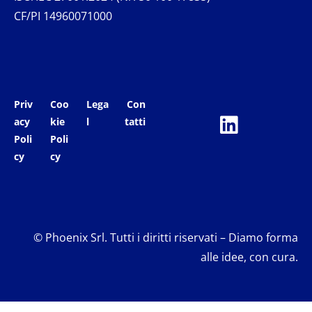
CF/PI 14960071000
Priv
Coo
Lega
Con
acy
kie
l
tatti
Poli
Poli
cy
cy
© Phoenix Srl. Tutti i diritti riservati – Diamo forma
alle idee, con cura.