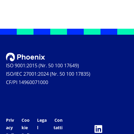
ISO 9001:2015 (Nr. 50 100 17649)
ISO/IEC 27001:2024 (Nr. 50 100 17835)
CF/PI 14960071000
Priv
Coo
Lega
Con
acy
kie
l
tatti