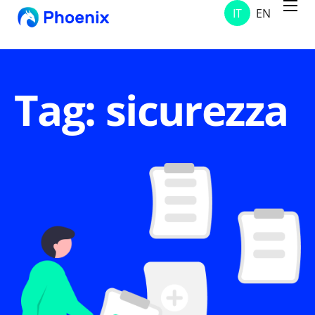
IT
EN
Servizi
Progetti
Soluzioni
Tag: sicurezza
Chi Siamo
Contatti
News & Avvisi