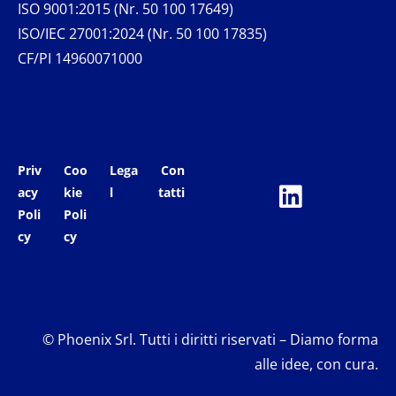
ISO 9001:2015 (Nr. 50 100 17649)
ISO/IEC 27001:2024 (Nr. 50 100 17835)
CF/PI 14960071000
Priv
Coo
Lega
Con
acy
kie
l
tatti
Poli
Poli
cy
cy
© Phoenix Srl. Tutti i diritti riservati – Diamo forma
alle idee, con cura.