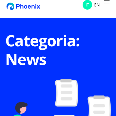
IT
EN
Servizi
Progetti
Soluzioni
Categoria:
Chi Siamo
News
Contatti
News & Avvisi