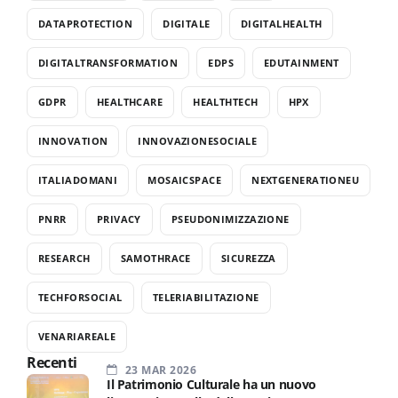
DATAPROTECTION
DIGITALE
DIGITALHEALTH
DIGITALTRANSFORMATION
EDPS
EDUTAINMENT
GDPR
HEALTHCARE
HEALTHTECH
HPX
INNOVATION
INNOVAZIONESOCIALE
ITALIADOMANI
MOSAICSPACE
NEXTGENERATIONEU
PNRR
PRIVACY
PSEUDONIMIZZAZIONE
RESEARCH
SAMOTHRACE
SICUREZZA
TECHFORSOCIAL
TELERIABILITAZIONE
VENARIAREALE
Recenti
23 MAR 2026
Il Patrimonio Culturale ha un nuovo