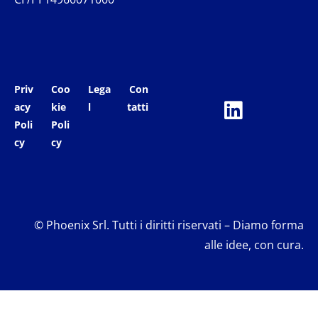
Priv
Coo
Lega
Con
acy
kie
l
tatti
Poli
Poli
cy
cy
© Phoenix Srl. Tutti i diritti riservati – Diamo forma
alle idee, con cura.
Le tue preferenze relative alla privacy