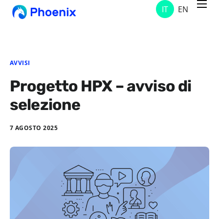
IT
EN
Servizi
Progetti
Soluzioni
AVVISI
Chi Siamo
Progetto HPX – avviso di
selezione
Contatti
News & Avvisi
7 AGOSTO 2025