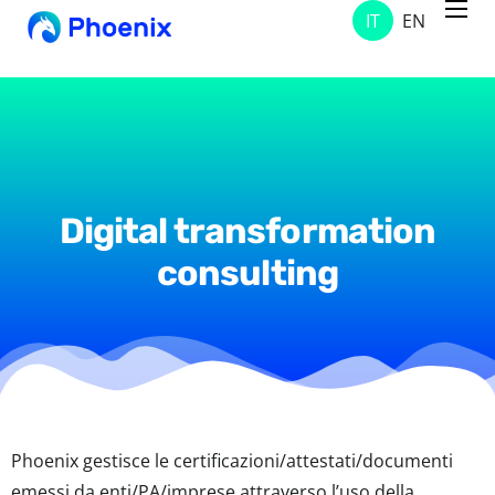
IT
EN
Servizi
Progetti
Soluzioni
Chi Siamo
Digital transformation
Contatti
consulting
News & Avvisi
Phoenix gestisce le certificazioni/attestati/documenti
emessi da enti/PA/imprese attraverso l’uso della